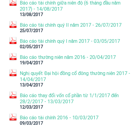
Báo cáo tài chính giữa niên độ (6 tháng đầu năm
2017) - 14/08/2017
13/08/2017
Báo cáo tài chính quý II năm 2017 - 26/07/2017
25/07/2017
Báo cáo tài chính quý I năm 2017 - 03/05/2017
02/05/2017
Báo cáo thường niên năm 2016 - 20/04/2017
19/04/2017
Nghị quyết Đại hội đồng cổ đông thường niên 2017 -
14/04/2017
13/04/2017
Báo cáo thay đổi vốn cổ phần từ 1/1/2017 đến
28/2/2017 - 13/03/2017
12/03/2017
Báo cáo tài chính 2016 - 10/03/2017
09/03/2017