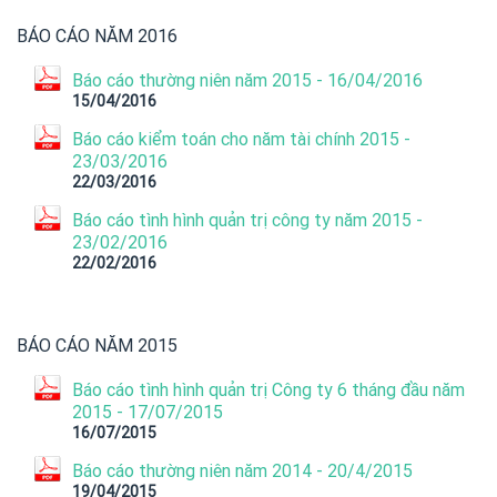
BÁO CÁO NĂM 2016
Báo cáo thường niên năm 2015 - 16/04/2016
15/04/2016
Báo cáo kiểm toán cho năm tài chính 2015 -
23/03/2016
22/03/2016
Báo cáo tình hình quản trị công ty năm 2015 -
23/02/2016
22/02/2016
BÁO CÁO NĂM 2015
Báo cáo tình hình quản trị Công ty 6 tháng đầu năm
2015 - 17/07/2015
16/07/2015
Báo cáo thường niên năm 2014 - 20/4/2015
19/04/2015