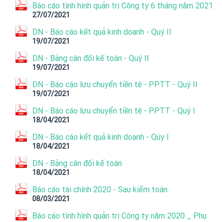
Báo cáo tình hình quản trị Công ty 6 tháng năm 2021
27/07/2021
DN - Báo cáo kết quả kinh doanh - Quý II
19/07/2021
DN - Bảng cân đối kế toán - Quý II
19/07/2021
DN - Báo cáo lưu chuyển tiền tệ - PPTT - Quý II
19/07/2021
DN - Báo cáo lưu chuyển tiền tệ - PPTT - Quý I
18/04/2021
DN - Báo cáo kết quả kinh doanh - Qúy I
18/04/2021
DN - Bảng cân đối kế toán
18/04/2021
Báo cáo tài chính 2020 - Sau kiểm toán
08/03/2021
Báo cáo tình hình quản trị Công ty năm 2020 _ Phụ