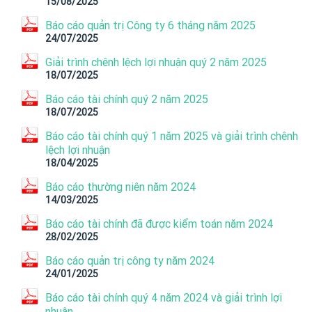
15/08/2025
Báo cáo quản trị Công ty 6 tháng năm 2025
24/07/2025
Giải trình chênh lệch lợi nhuận quý 2 năm 2025
18/07/2025
Báo cáo tài chính quý 2 năm 2025
18/07/2025
Báo cáo tài chính quý 1 năm 2025 và giải trình chênh
lệch lợi nhuận
18/04/2025
Báo cáo thường niên năm 2024
14/03/2025
Báo cáo tài chính đã được kiểm toán năm 2024
28/02/2025
Báo cáo quản trị công ty năm 2024
24/01/2025
Báo cáo tài chính quý 4 năm 2024 và giải trình lợi
nhuận